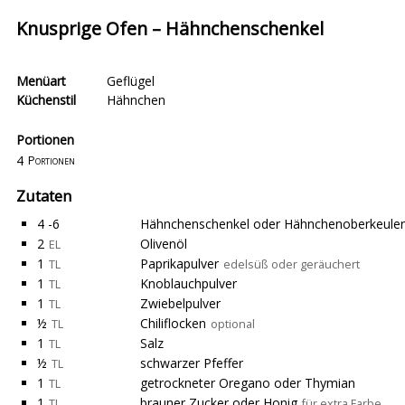
Knusprige Ofen – Hähnchenschenkel
Menüart
Geflügel
Küchenstil
Hähnchen
Portionen
4
Portionen
Zutaten
4 -6
Hähnchenschenkel oder Hähnchenoberkeule
2
Olivenöl
EL
1
Paprikapulver
TL
edelsüß oder geräuchert
1
Knoblauchpulver
TL
1
Zwiebelpulver
TL
½
Chiliflocken
TL
optional
1
Salz
TL
½
schwarzer Pfeffer
TL
1
getrockneter Oregano oder Thymian
TL
1
brauner Zucker oder Honig
TL
für extra Farbe