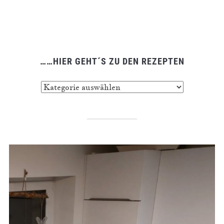
……HIER GEHT´S ZU DEN REZEPTEN
……
hier
geht
´s
zu
den
Rezepten