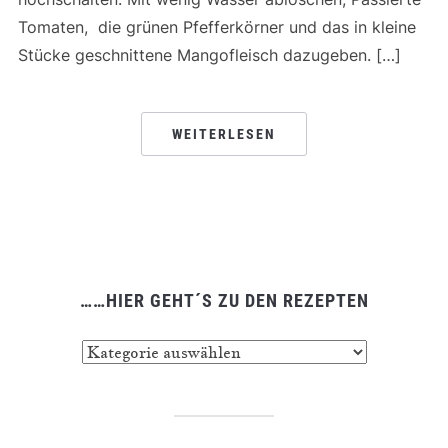
Tomaten, die grünen Pfefferkörner und das in kleine
Stücke geschnittene Mangofleisch dazugeben. […]
WEITERLESEN
……HIER GEHT´S ZU DEN REZEPTEN
……
hier
geht
´s