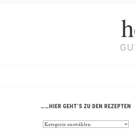
h
GU
……HIER GEHT´S ZU DEN REZEPTEN
……
hier