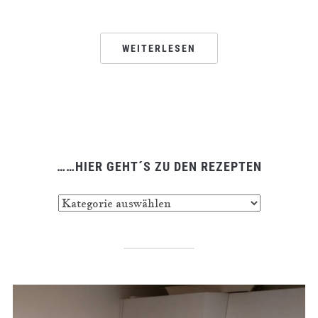
WEITERLESEN
……HIER GEHT´S ZU DEN REZEPTEN
……
hier
geht
´s
zu
den
Rezepten