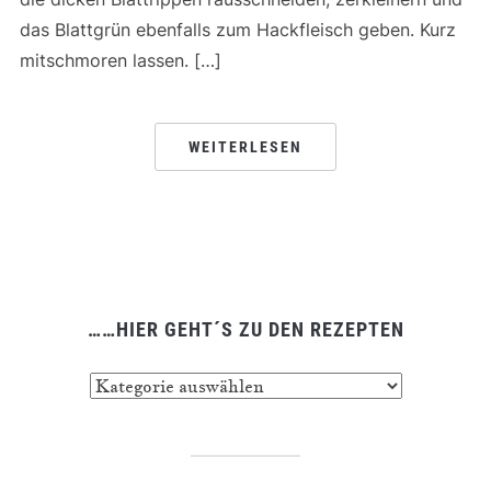
das Blattgrün ebenfalls zum Hackfleisch geben. Kurz
mitschmoren lassen. […]
WEITERLESEN
……HIER GEHT´S ZU DEN REZEPTEN
……
hier
geht
´s