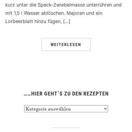
kurz unter die Speck-Zwiebelmasse unterrühren und
mit 1,5 l Wasser ablöschen. Majoran und ein
Lorbeerblatt hinzu fügen, […]
WEITERLESEN
……HIER GEHT´S ZU DEN REZEPTEN
……
hier
geht
´s