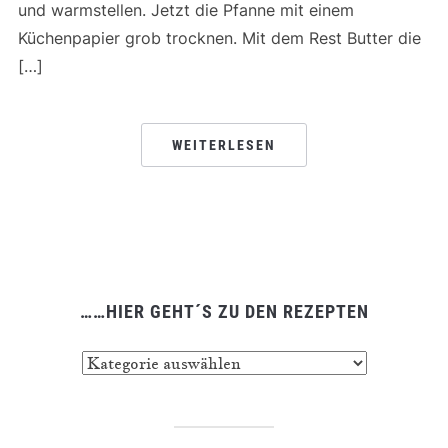
und warmstellen. Jetzt die Pfanne mit einem
Küchenpapier grob trocknen. Mit dem Rest Butter die
[…]
WEITERLESEN
……HIER GEHT´S ZU DEN REZEPTEN
……
hier
geht
´s