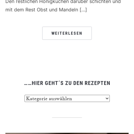
Den restlichen Honigkuchen darüber schichten und
mit dem Rest Obst und Mandeln […]
WEITERLESEN
……HIER GEHT´S ZU DEN REZEPTEN
……
hier
geht
´s
zu