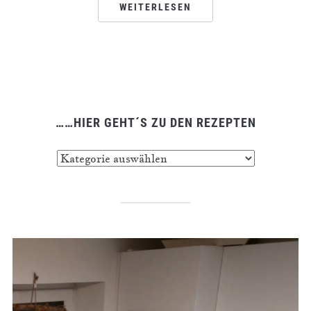
WEITERLESEN
……HIER GEHT´S ZU DEN REZEPTEN
……
hier
geht
´s
zu
den
Rezepten