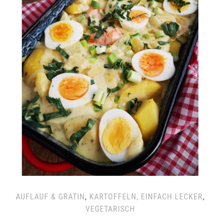
AUFLAUF & GRATIN
,
KARTOFFELN, EINFACH LECKER
,
VEGETARISCH