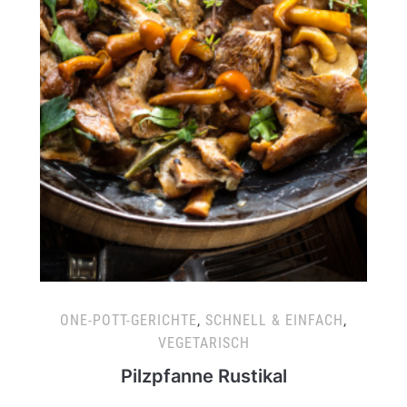
ONE-POTT-GERICHTE
,
SCHNELL & EINFACH
,
VEGETARISCH
Pilzpfanne Rustikal