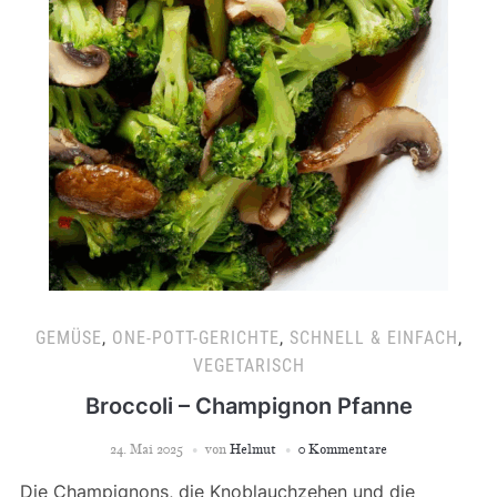
GEMÜSE
,
ONE-POTT-GERICHTE
,
SCHNELL & EINFACH
,
VEGETARISCH
Broccoli – Champignon Pfanne
24. Mai 2025
von
Helmut
0 Kommentare
Die Champignons, die Knoblauchzehen und die