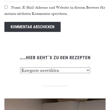
Name, E-Mail-Adresse und Website in diesem Browser für
meinen nächsten Kommentar speichern.
……HIER GEHT´S ZU DEN REZEPTEN
……
hier
geht
´s
zu
den
Rezepten