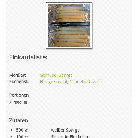
Einkaufsliste:
Menüart
Gemüse
,
Spargel
Küchenstil
Hausgemacht
,
Schnelle Rezepte
Portionen
2
Personen
Zutaten
500
weißer Spargel
gr
100
Butter in Flöckchen
gr