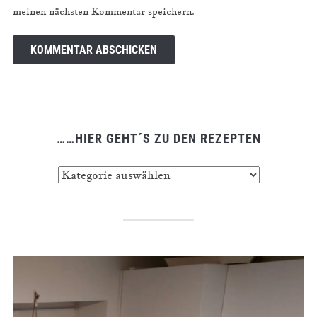
meinen nächsten Kommentar speichern.
……HIER GEHT´S ZU DEN REZEPTEN
……
hier
geht
´s
zu
den
Rezepten