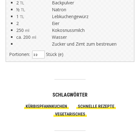
2
Backpulver
TL
½
Natron
TL
1
Lebkuchengewürz
TL
2
Eier
250
Kokosnussmilch
ml
ca. 200
Wasser
ml
Zucker und Zimt zum bestreuen
Portionen:
Stück (e)
SCHLAGWÖRTER
KÜRBISPFANNKUCHEN
SCHNELLE REZEPTE
VEGETARISCHES