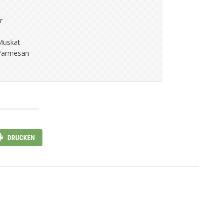
r
Muskat
 Parmesan
DRUCKEN