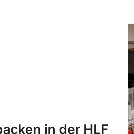
ge
´s
zu
de
Re
acken in der HLF