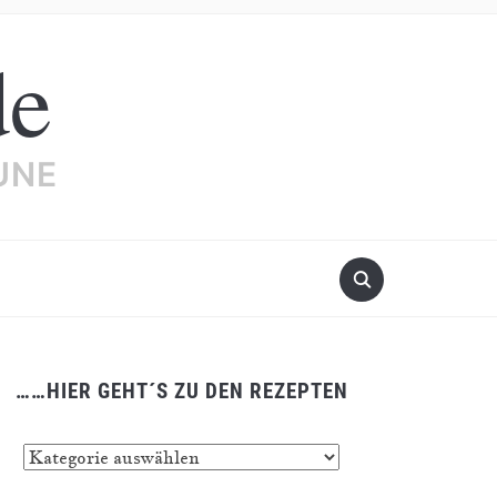
de
UNE
……HIER GEHT´S ZU DEN REZEPTEN
…
er