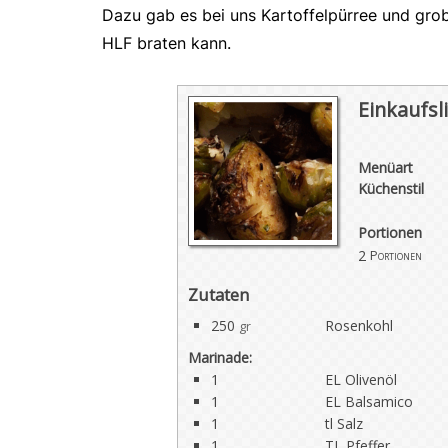
Dazu gab es bei uns Kartoffelpürree und grob
HLF braten kann.
Einkaufsli
Menüart
Küchenstil
Portionen
2
Portionen
Zutaten
250
Rosenkohl
gr
Marinade:
1
EL Olivenöl
1
EL Balsamico
1
tl Salz
1
TL Pfeffer