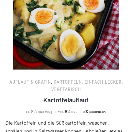
AUFLAUF & GRATIN
,
KARTOFFELN, EINFACH LECKER
,
VEGETARISCH
Kartoffelauflauf
11. Februar 2023
von
Helmut
0 Kommentare
Die Kartoffeln und die Süßkartoffeln waschen,
schälen und in Salzwasser kochen. Abgießen, etwas