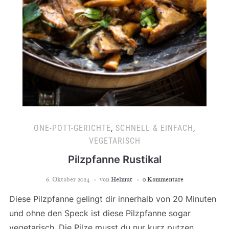
ONE-POTT-GERICHTE
,
SCHNELL & EINFACH
,
VEGETARISCH
Pilzpfanne Rustikal
6. Oktober 2024
von
Helmut
0 Kommentare
Diese Pilzpfanne gelingt dir innerhalb von 20 Minuten
und ohne den Speck ist diese Pilzpfanne sogar
vegetarisch. Die Pilze musst du nur kurz putzen,