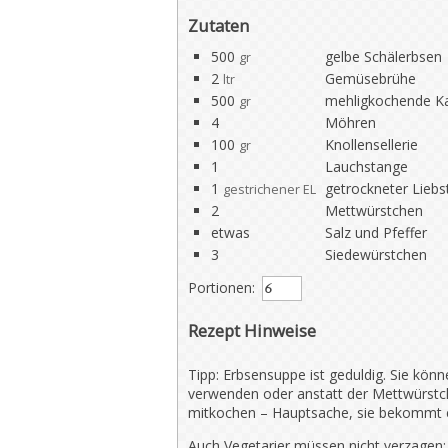
Zutaten
500
gelbe Schälerbsen
gr
2
Gemüsebrühe
ltr
500
mehligkochende Ka
gr
4
Möhren
100
Knollensellerie
gr
1
Lauchstange
1
getrockneter Liebs
gestrichener EL
2
Mettwürstchen
etwas
Salz und Pfeffer
3
Siedewürstchen
Portionen:
Rezept Hinweise
Tipp: Erbsensuppe ist geduldig. Sie kö
verwenden oder anstatt der Mettwürstch
mitkochen – Hauptsache, sie bekommt 
Auch Vegetarier müssen nicht verzagen: