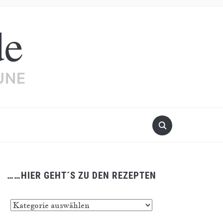
de
UNE
……HIER GEHT´S ZU DEN REZEPTEN
…
er