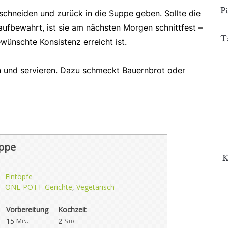
P
schneiden und zurück in die Suppe geben. Sollte die
aufbewahrt, ist sie am nächsten Morgen schnittfest –
T
wünschte Konsistenz erreicht ist.
en und servieren. Dazu schmeckt Bauernbrot oder
ppe
K
Eintöpfe
ONE-POTT-Gerichte
,
Vegetarisch
Vorbereitung
Kochzeit
15
2
Min.
Std