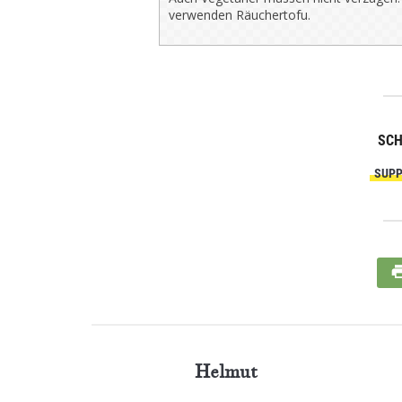
verwenden Räuchertofu.
SC
SUPP
Helmut