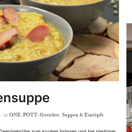
ge
´s
zu
de
Re
ensuppe
in
ONE-POTT-Gerichte
,
Suppen & Eintöpfe
 Gemüsebrühe zum kochen bringen und bei niedriger