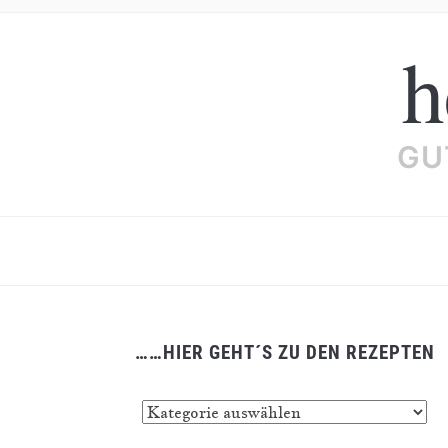
h
GU
……HIER GEHT´S ZU DEN REZEPTEN
……
hier