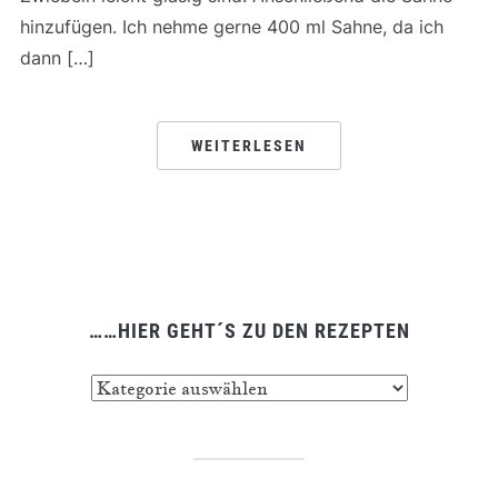
hinzufügen. Ich nehme gerne 400 ml Sahne, da ich
dann […]
WEITERLESEN
……HIER GEHT´S ZU DEN REZEPTEN
……
hier
geht
´s