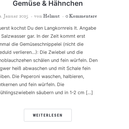
Gemüse & Hähnchen
9. Januar 2025
von
Helmut
0 Kommentare
uerst kochst Du den Langkornreis lt. Angabe
n Salzwasser gar. In der Zeit kommt erst
inmal die Gemüseschnippelei (nicht die
eduld verlieren…): Die Zwiebel und die
noblauchzehen schälen und fein würfeln. Den
ngwer heiß abwaschen und mit Schale fein
eiben. Die Peperoni waschen, halbieren,
ntkernen und fein würfeln. Die
rühlingszwiebeln säubern und in 1-2 cm […]
WEITERLESEN