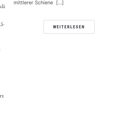
mittlerer Schiene […]
uli
5.
WEITERLESEN
6
rz