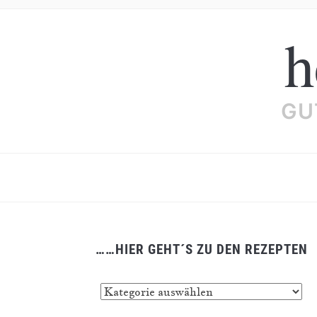
h
GU
……HIER GEHT´S ZU DEN REZEPTEN
……
hier