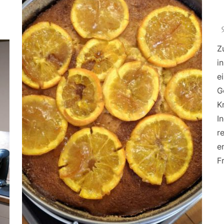
Z
i
e
G
K
I
r
e
F