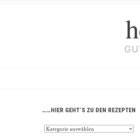
h
GU
……HIER GEHT´S ZU DEN REZEPTEN
……
hier