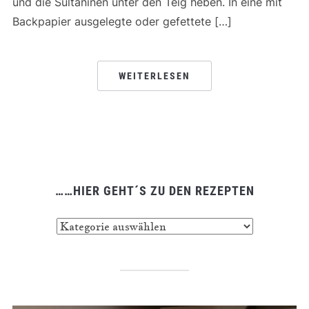
und die Sultaninen unter den Teig heben. In eine mit
Backpapier ausgelegte oder gefettete […]
WEITERLESEN
……HIER GEHT´S ZU DEN REZEPTEN
……
hier
geht
´s
zu