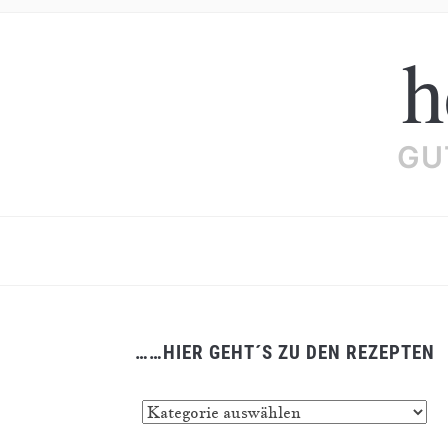
h
GU
……HIER GEHT´S ZU DEN REZEPTEN
……
hier