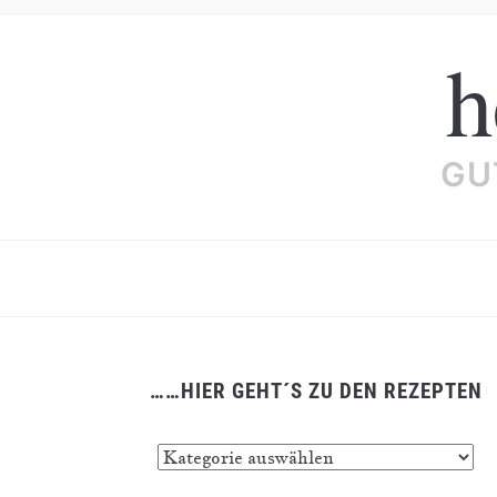
h
GU
……HIER GEHT´S ZU DEN REZEPTEN
……
hier