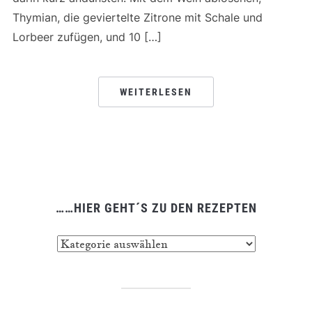
Thymian, die geviertelte Zitrone mit Schale und
Lorbeer zufügen, und 10 […]
WEITERLESEN
……HIER GEHT´S ZU DEN REZEPTEN
……
hier
geht
´s