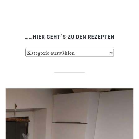
……HIER GEHT´S ZU DEN REZEPTEN
……
hier
geht
´s
zu
den
Rezepten