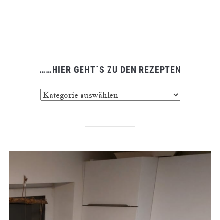
……HIER GEHT´S ZU DEN REZEPTEN
……
hier
geht
´s
zu
den
Rezepten