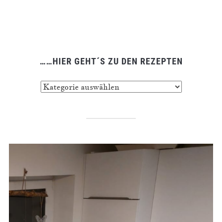
……HIER GEHT´S ZU DEN REZEPTEN
……
hier
geht
´s
zu
den
Rezepten