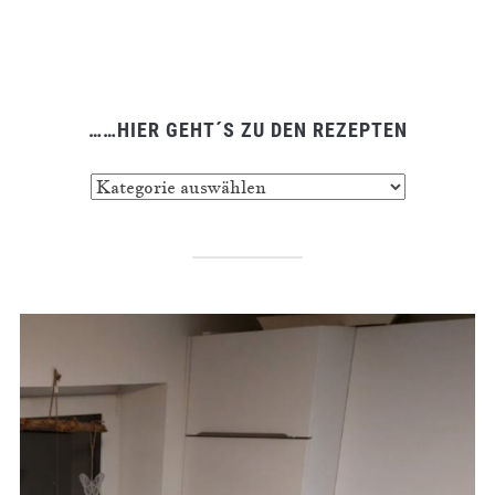
……HIER GEHT´S ZU DEN REZEPTEN
……
hier
geht
´s
zu
den
Rezepten