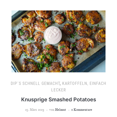
DIP´S SCHNELL GEMACHT
,
KARTOFFELN, EINFACH
LECKER
Knusprige Smashed Potatoes
25. März 2023
von
Helmut
0 Kommentare