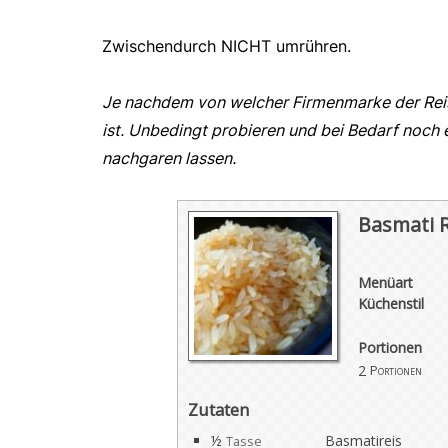
Zwischendurch NICHT umrühren.
Je nachdem von welcher Firmenmarke der Reis 
ist. Unbedingt probieren und bei Bedarf noch 
nachgaren lassen.
Basmati R
Menüart
Küchenstil
Portionen
2
Portionen
Zutaten
½
Basmatireis
Tasse