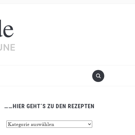
de
UNE
……HIER GEHT´S ZU DEN REZEPTEN
…
er