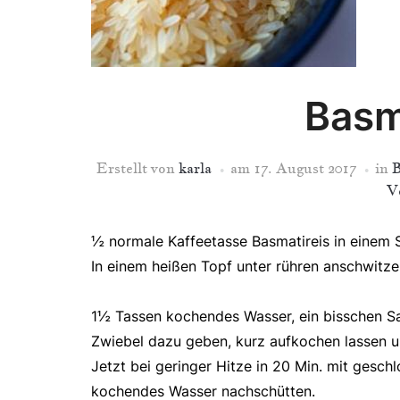
Basm
Erstellt von
karla
am
17. August 2017
in
B
V
½ normale Kaffeetasse Basmatireis in einem 
In einem heißen Topf unter rühren anschwitze
1½ Tassen kochendes Wasser, ein bisschen Sal
Zwiebel dazu geben, kurz aufkochen lassen 
Jetzt bei geringer Hitze in 20 Min. mit gesc
kochendes Wasser nachschütten.