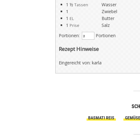
1 ½
Wasser
Tassen
1
Zwiebel
1
Butter
EL
1
Salz
Prise
Portionen:
Portionen
Rezept Hinweise
Eingereicht von: karla
SC
BASMATI REIS
GEMÜSE