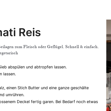
ge
´s
zu
de
ati Reis
Re
eilagen zum Fleisch oder Geflügel
,
Schnell & einfach
,
egetarisch
Sieb abspülen und abtropfen lassen.
n lassen.
z, einen Stich Butter und eine ganze geschälte
und umrühren.
hlossenem Deckel fertig garen. Bei Bedarf noch etwas