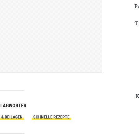
P
T
K
HLAGWÖRTER
 & BEILAGEN
SCHNELLE REZEPTE