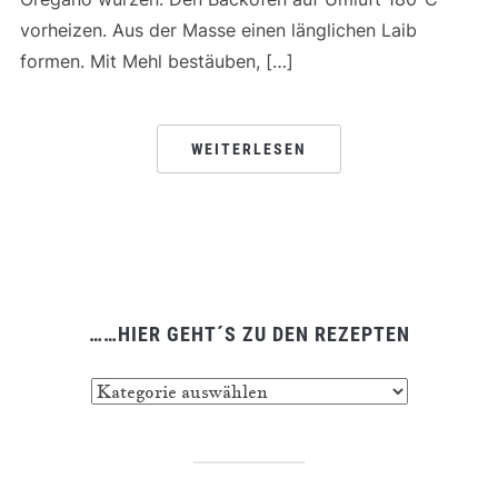
vorheizen. Aus der Masse einen länglichen Laib
formen. Mit Mehl bestäuben, […]
WEITERLESEN
……HIER GEHT´S ZU DEN REZEPTEN
……
hier
geht
´s