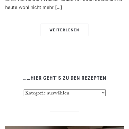
heute wohl nicht mehr […]
WEITERLESEN
……HIER GEHT´S ZU DEN REZEPTEN
……
hier
geht
´s
zu
den