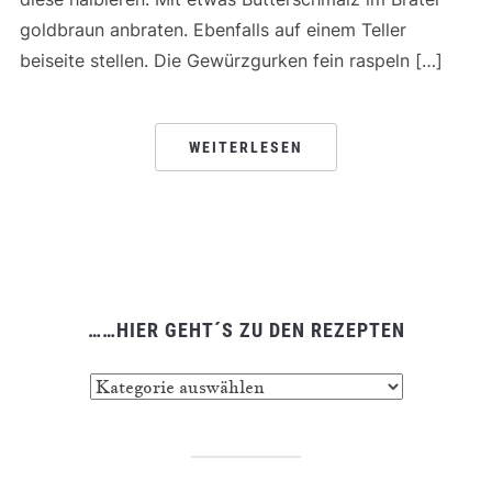
goldbraun anbraten. Ebenfalls auf einem Teller
beiseite stellen. Die Gewürzgurken fein raspeln […]
WEITERLESEN
……HIER GEHT´S ZU DEN REZEPTEN
……
hier
geht
´s