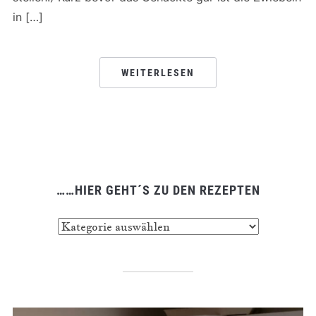
in […]
WEITERLESEN
……HIER GEHT´S ZU DEN REZEPTEN
……
hier
geht
´s
zu
den