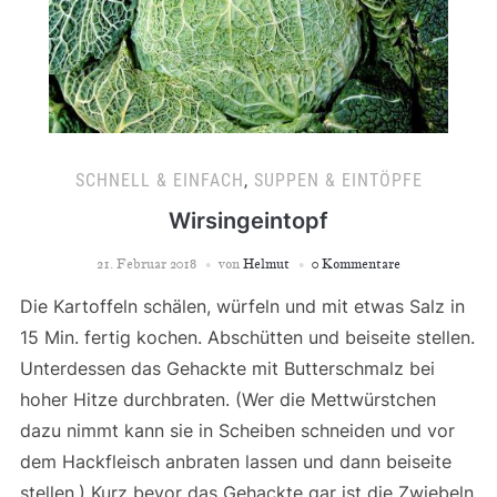
SCHNELL & EINFACH
,
SUPPEN & EINTÖPFE
Wirsingeintopf
21. Februar 2018
von
Helmut
0 Kommentare
Die Kartoffeln schälen, würfeln und mit etwas Salz in
15 Min. fertig kochen. Abschütten und beiseite stellen.
Unterdessen das Gehackte mit Butterschmalz bei
hoher Hitze durchbraten. (Wer die Mettwürstchen
dazu nimmt kann sie in Scheiben schneiden und vor
dem Hackfleisch anbraten lassen und dann beiseite
stellen.) Kurz bevor das Gehackte gar ist die Zwiebeln