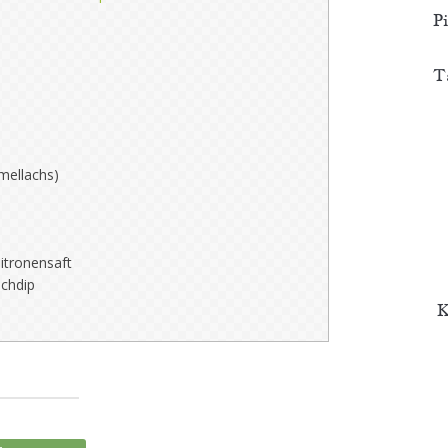
P
T
mellachs)
Zitronensaft
uchdip
K