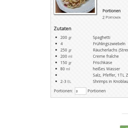
Portionen
2
Portionen
Zutaten
200
Spaghetti
gr
4
Frühlingszwiebeln
250
Räucherlachs (Stre
gr
200
Creme fraîche
ml
150
Frischkäse
gr
80
heißes Wasser
ml
Salz, Pfeffer, 1TL 
2-3
Shrimps in Knobla
EL
Portionen:
Portionen