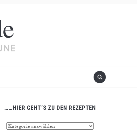
de
UNE
……HIER GEHT´S ZU DEN REZEPTEN
…
er