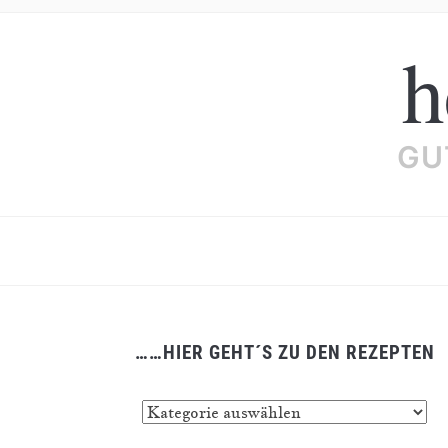
h
GU
……HIER GEHT´S ZU DEN REZEPTEN
……
hier