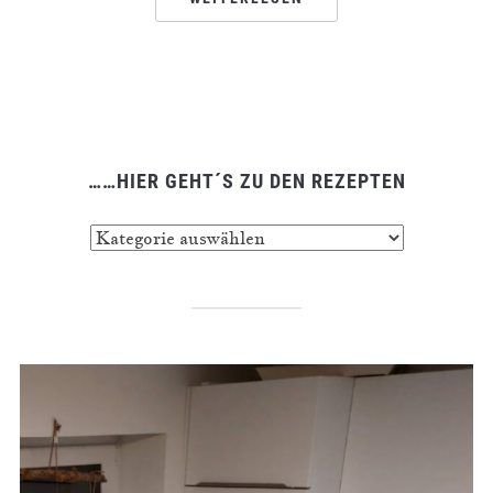
……HIER GEHT´S ZU DEN REZEPTEN
……
hier
geht
´s
zu
den
Rezepten