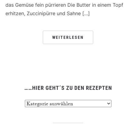
das Gemüse fein pürrieren Die Butter in einem Topf
erhitzen, Zuccinipürre und Sahne […]
WEITERLESEN
……HIER GEHT´S ZU DEN REZEPTEN
……
hier
geht
´s
zu