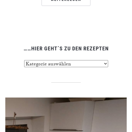
……HIER GEHT´S ZU DEN REZEPTEN
……
hier
geht
´s
zu
den
Rezepten