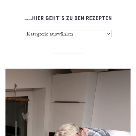
……HIER GEHT´S ZU DEN REZEPTEN
……
hier
geht
´s
zu
den
Rezepten