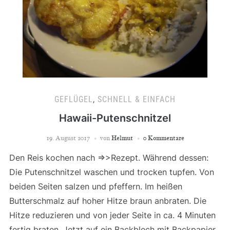
GEFLÜGEL
,
SCHNELL & EINFACH
Hawaii-Putenschnitzel
19. August 2017
von
Helmut
0 Kommentare
Den Reis kochen nach =>>Rezept. Während dessen:
Die Putenschnitzel waschen und trocken tupfen. Von
beiden Seiten salzen und pfeffern. Im heißen
Butterschmalz auf hoher Hitze braun anbraten. Die
Hitze reduzieren und von jeder Seite in ca. 4 Minuten
fertig braten. Jetzt auf ein Backblech mit Backpapier