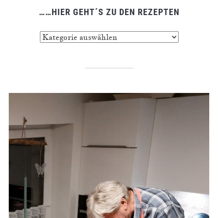
……HIER GEHT´S ZU DEN REZEPTEN
……
hier
geht
´s
zu
den
Rezepten