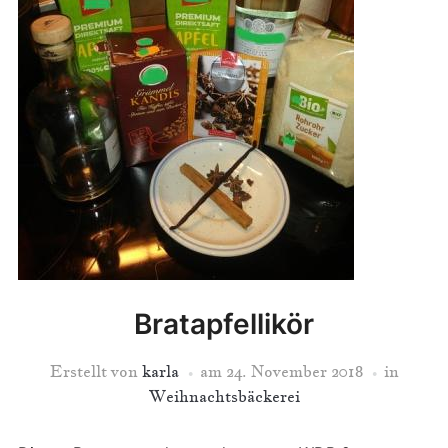
Bratapfellikör
Erstellt von
karla
am
24. November 2018
in
Weihnachtsbäckerei