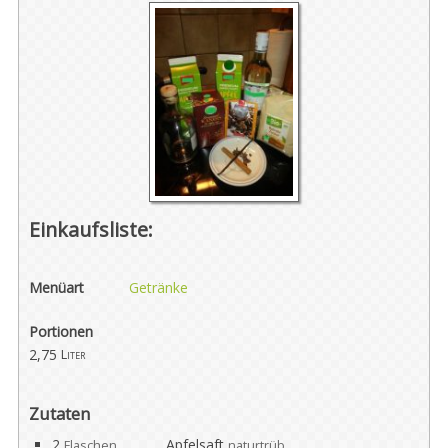
Einkaufsliste:
Menüart
Getränke
Portionen
2,75
Liter
Zutaten
2
Apfelsaft
Flaschen
naturtrüb