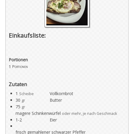
Einkaufsliste:
Portionen
1
Portionen
Zutaten
1
Vollkornbrot
Scheibe
30
Butter
gr
75
gr
magere Schinkenwürfel
oder mehr, je nach Geschmack
1-2
Eier
frisch gemahlener schwarzer Pfeffer