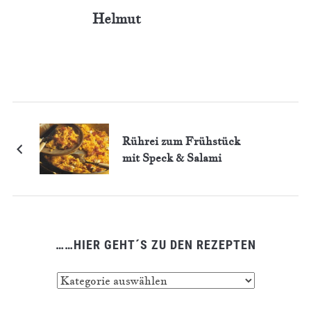
Helmut
Rührei zum Frühstück
mit Speck & Salami
……HIER GEHT´S ZU DEN REZEPTEN
……
hier