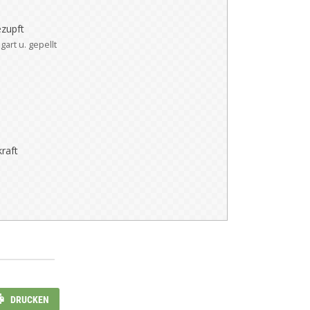
ezupft
gart u. gepellt
kraft
DRUCKEN