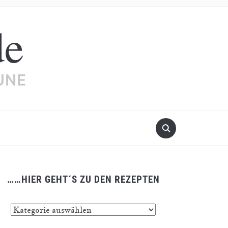
de
UNE
……HIER GEHT´S ZU DEN REZEPTEN
…
er