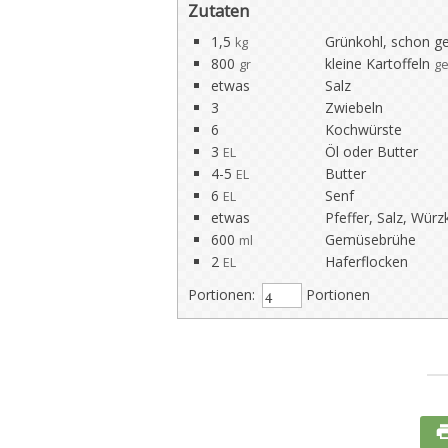
Zutaten
1,5
Grünkohl, schon g
kg
800
kleine Kartoffeln
gr
ge
etwas
Salz
3
Zwiebeln
6
Kochwürste
3
Öl oder Butter
EL
4-5
Butter
EL
6
Senf
EL
etwas
Pfeffer, Salz, Würz
600
Gemüsebrühe
ml
2
Haferflocken
EL
Portionen:
Portionen