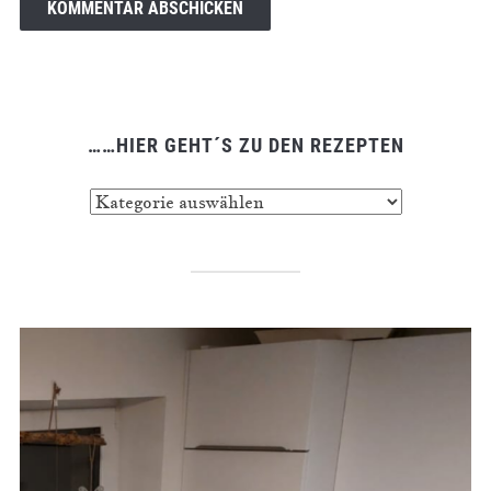
……HIER GEHT´S ZU DEN REZEPTEN
……
hier
geht
´s
zu
den
Rezepten