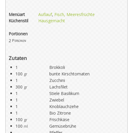
Menüart
Auflauf
,
Fisch, Meeresfrüchte
Küchenstil
Hausgemacht
Portionen
2
Personen
Zutaten
1
Brokkoli
100
bunte Kirschtomaten
gr
1
Zucchini
300
Lachsfilet
gr
1
Stiele Basilikum
1
Zwiebel
1
Knoblauchzehe
1
Bio Zitrone
100
Frischkäse
gr
100
Gemüsebrühe
ml
Pfeffer