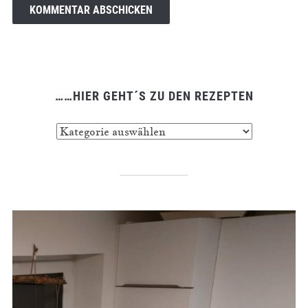
……HIER GEHT´S ZU DEN REZEPTEN
……
hier
geht
´s
zu
den
Rezepten