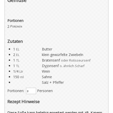
Gemüse
Portionen
2
Personen
Zutaten
1
Butter
EL
2
klein gewürfelte Zwiebeln
EL
1
Bratensenf
TL
oder Rotisseursenf
1
Dyjonsenf
TL
o. ähnlich Scharf
1/4
Wein
Ltr
150
Sahne
ml
Salz + Pfeffer
Portionen:
Personen
Rezept Hinweise
Diese Soße kann beliebig erweitert werden mit zB. Kapern,