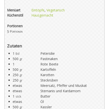
Menüart
Eintöpfe
,
Vegetarisch
Küchenstil
Hausgemacht
Portionen
5
Portionen
Zutaten
1
Petersilie
Bd
500
Pastinaken
gr
1
Rote Beete
500
Kartoffeln
gr
250
Karotten
gr
250
Steckrüben
gr
etwas
Meersalz, Pfeffer und Muskat
etwas
Sternanis und Kardamom
1
Butter
stck
etwas
Öl
500
Kassler
gr