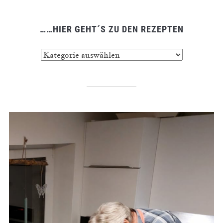
……HIER GEHT´S ZU DEN REZEPTEN
……
hier
geht
´s
zu
den
Rezepten