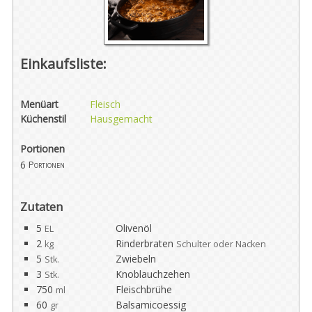
Einkaufsliste:
Menüart
Fleisch
Küchenstil
Hausgemacht
Portionen
6
Portionen
Zutaten
5
Olivenöl
EL
2
Rinderbraten
kg
Schulter oder Nacken
5
Zwiebeln
Stk.
3
Knoblauchzehen
Stk.
750
Fleischbrühe
ml
60
Balsamicoessig
gr