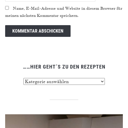
Name, E-Mail-Adresse und Website in diesem Browser für
meinen nächsten Kommentar speichern.
……HIER GEHT´S ZU DEN REZEPTEN
……
hier
geht
´s
zu
den
Rezepten