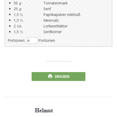
50
Tomatenmark
gr
25
Senf
gr
1,5
Paprikapulver edelsüß
TL
1,5
Meersalz
TL
2
Lorbeerblätter
Stk.
1,5
Senfkörner
TL
Portionen:
Portionen
DRUCKEN
Helmut