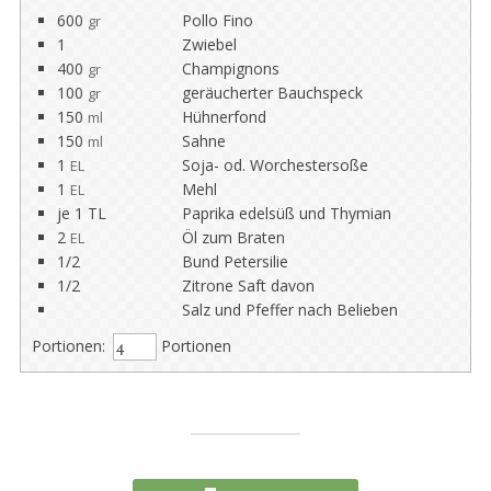
600
Pollo Fino
gr
1
Zwiebel
400
Champignons
gr
100
geräucherter Bauchspeck
gr
150
Hühnerfond
ml
150
Sahne
ml
1
Soja- od. Worchestersoße
EL
1
Mehl
EL
je 1 TL
Paprika edelsüß und Thymian
2
Öl zum Braten
EL
1/2
Bund Petersilie
1/2
Zitrone Saft davon
Salz und Pfeffer nach Belieben
Portionen:
Portionen