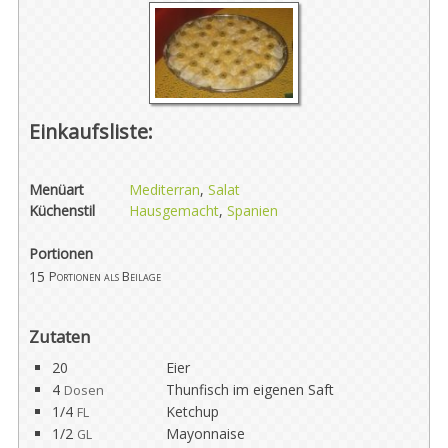
Einkaufsliste:
Menüart
Mediterran
,
Salat
Küchenstil
Hausgemacht
,
Spanien
Portionen
15
Portionen als Beilage
Zutaten
20
Eier
4
Thunfisch im eigenen Saft
Dosen
1/4
Ketchup
FL
1/2
Mayonnaise
GL