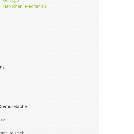
Hähnchen
,
Mediterran
ns
 Gemüsebrühe
hle
ehme Reismehl