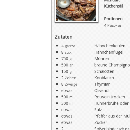
Küchenstil
Portionen
4
Personen
Zutaten
4
Hähnchenkeulen
ganze
8
Hähnchenflügel
stck
750
Möhren
gr
500
braune Champigno
gr
150
Schalotten
gr
2
Knoblauch
Zehen
8
Thymian
Zweige
etwas
Olivenöl
500
Rotwein trocken
ml
300
Hühnerbrühe oder
ml
etwas
Salz
etwas
Pfeffer aus der Mü
etwas
Zucker
2
Soßenbinder
EL
Ich n