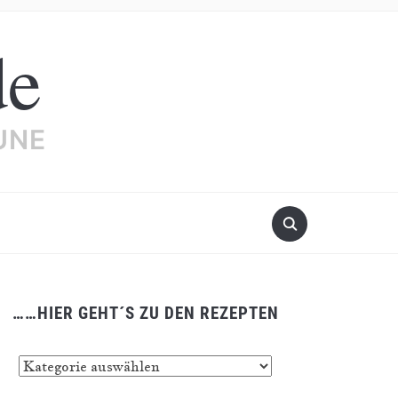
de
UNE
……HIER GEHT´S ZU DEN REZEPTEN
…
er